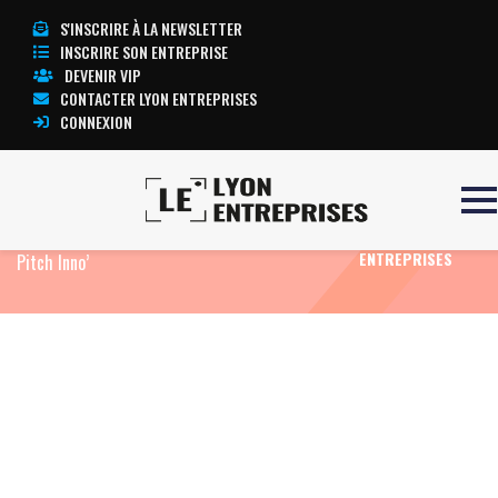
S'INSCRIRE À LA NEWSLETTER
INSCRIRE SON ENTREPRISE
DEVENIR VIP
CONTACTER LYON ENTREPRISES
CONNEXION
Accueil
Eco News
Le Cluster Montagne met à
TOUTE
l’honneur l’innovation alpine avec la 11ᵉ édition du
L’ACTUALITÉ LYON
ENTREPRISES
Pitch Inno’