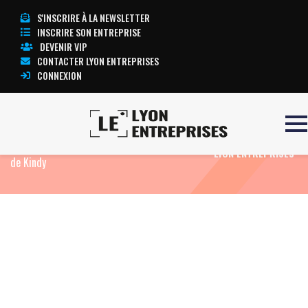
S'INSCRIRE À LA NEWSLETTER
INSCRIRE SON ENTREPRISE
DEVENIR VIP
CONTACTER LYON ENTREPRISES
CONNEXION
Accueil
Eco News
Le e.commerçant
TOUTE L’ACTUALITÉ
grenoblois Spartoo rachète la filiale chaussure
LYON ENTREPRISES
de Kindy