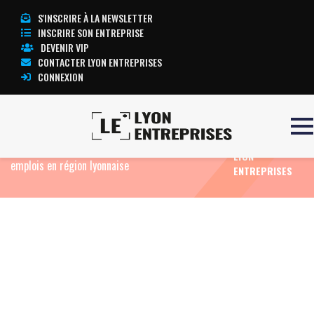
S'INSCRIRE À LA NEWSLETTER
INSCRIRE SON ENTREPRISE
DEVENIR VIP
CONTACTER LYON ENTREPRISES
CONNEXION
TOUTE
Accueil
Eco News
Le e.commerçant « Vente-
L’ACTUALITÉ
privée.com » annonce la création de plus de 200
LYON
emplois en région lyonnaise
ENTREPRISES