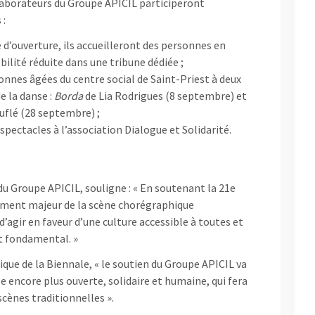
ollaborateurs du Groupe APICIL participeront
 :
 d’ouverture, ils accueilleront des personnes en
ilité réduite dans une tribune dédiée ;
nnes âgées du centre social de Saint-Priest à deux
e la danse :
Borda
de Lia Rodrigues (8 septembre) et
uflé (28 septembre) ;
 spectacles à l’association Dialogue et Solidarité.
du Groupe APICIL, souligne : « En soutenant la 21e
ement majeur de la scène chorégraphique
’agir en faveur d’une culture accessible à toutes et
oit fondamental. »
ique de la Biennale, « le soutien du Groupe APICIL va
 encore plus ouverte, solidaire et humaine, qui fera
scènes traditionnelles ».