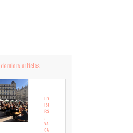
 derniers articles
LO
ISI
RS
,
VA
CA