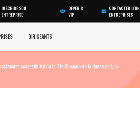
INSCRIRE SON
DEVENIR
CONTACTER LYON
ENTREPRISE
VIP
ENTREPRISES
PRISES
DIRIGEANTS
partenaire accessibilité de la 21e Biennale de la danse de Lyon