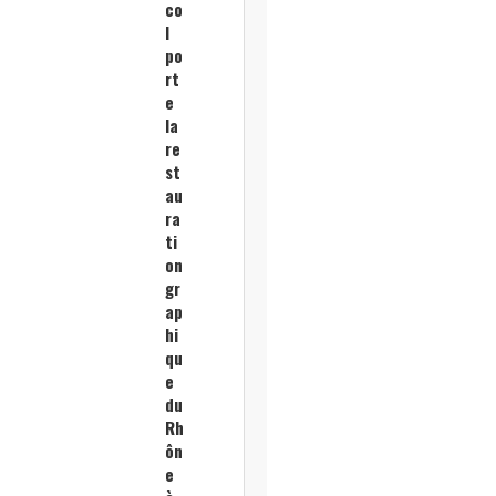
co
l
po
rt
e
la
re
st
au
ra
ti
on
gr
ap
hi
qu
e
du
Rh
ôn
e