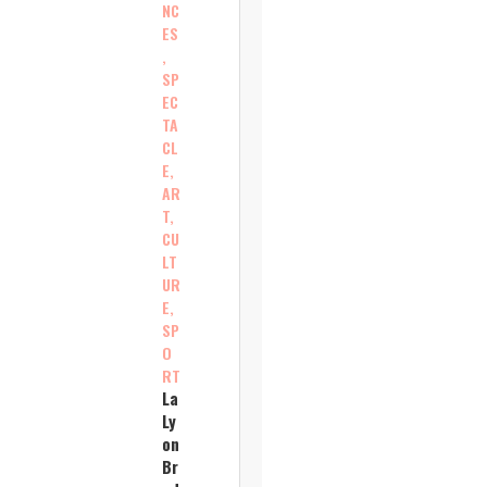
NC
ES
,
SP
EC
TA
CL
E,
AR
T,
CU
LT
UR
E,
SP
O
RT
La
Ly
on
Br