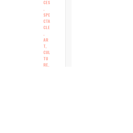
CES
,
SPE
CTA
CLE
,
AR
T,
CUL
TU
RE,
SP
OR
T
Le
Jaz
zFe
st’
mis
e
sur