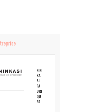
ntreprise
NIN
KA
SI
FA
BRI
QU
ES