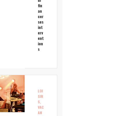
ur
fin
an
cer
ses
int
erv
ent
ion
s
LOI
SIR
S,
VAC
AN