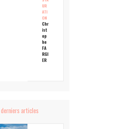
UR
ATI
ON
Chr
ist
op
he
FA
RGI
ER
 derniers articles