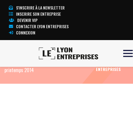
S'INSCRIRE À LA NEWSLETTER
INSCRIRE SON ENTREPRISE
DEVENIR VIP
CONTACTER LYON ENTREPRISES
CONNEXION
Accueil
Eco News
Le projet d’hôtel Canabae
TOUTE
sur le Rhône toujours à flot : il verra le jour au
L’ACTUALITÉ LYON
ENTREPRISES
printemps 2014