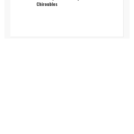
Chiroubles
LOISIRS, VACANCES, SPECTACLE,
ART, CULTURE, SPORT
La Lyon Braderie Festival