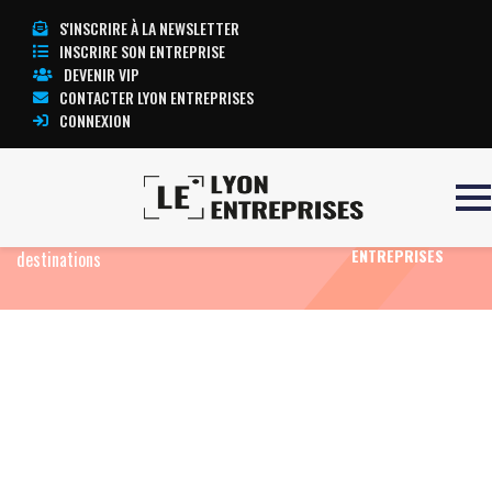
S'INSCRIRE À LA NEWSLETTER
INSCRIRE SON ENTREPRISE
DEVENIR VIP
CONTACTER LYON ENTREPRISES
CONNEXION
Accueil
Eco News
Leader low-cost à Lyon-
TOUTE
Saint Exupéry, Easy Jet annonce quatre nouvelles
L’ACTUALITÉ LYON
ENTREPRISES
destinations