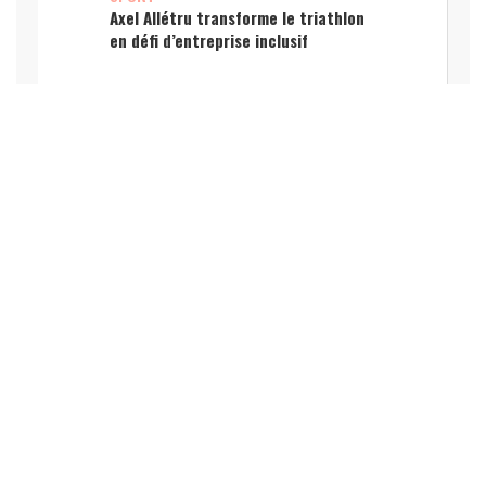
Axel Allétru transforme le triathlon
en défi d’entreprise inclusif