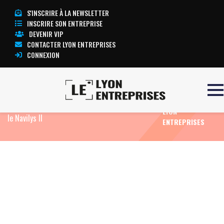
S'INSCRIRE À LA NEWSLETTER
INSCRIRE SON ENTREPRISE
DEVENIR VIP
CONTACTER LYON ENTREPRISES
CONNEXION
TOUTE
Accueil
Eco News
Lyon City Boat réceptionne un
L’ACTUALITÉ
nouveau bateau 100 % électrique, de 150 places :
LYON
le Navilys II
ENTREPRISES