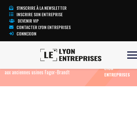
S'INSCRIRE À LA NEWSLETTER
INSCRIRE SON ENTREPRISE
DEVENIR VIP
CONTACTER LYON ENTREPRISES
CONNEXION
TOUTE
Accueil
Eco Food
Record : Lyon Street Food draine
L’ACTUALITÉ
45 000 festivaliers pour son dernier rendez-vous
LYON
aux anciennes usines Fagor-Brandt
ENTREPRISES