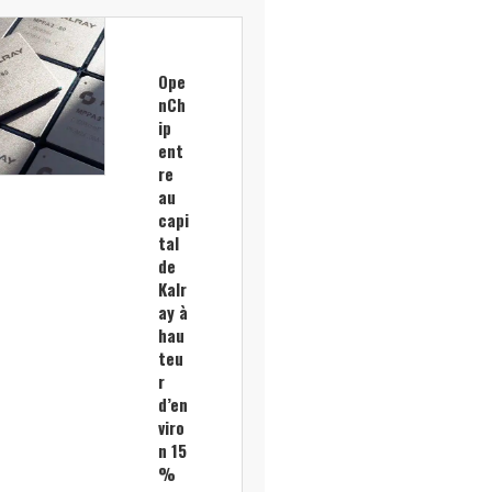
Ope
nCh
ip
ent
re
au
capi
tal
de
Kalr
ay à
hau
teu
r
d’en
viro
n 15
%