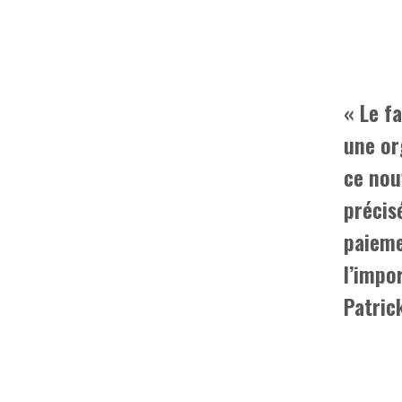
« Le fa
une or
ce nou
précis
paieme
l’impo
Patric