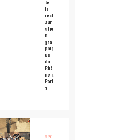
te
la
rest
aur
atio
n
gra
phiq
ue
du
Rhô
ne à
Pari
s
SPO