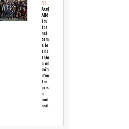
RT
Axel
Allé
tru
tra
nsf
orm
e le
tria
thlo
n en
défi
d’en
tre
pris
e
incl
usif