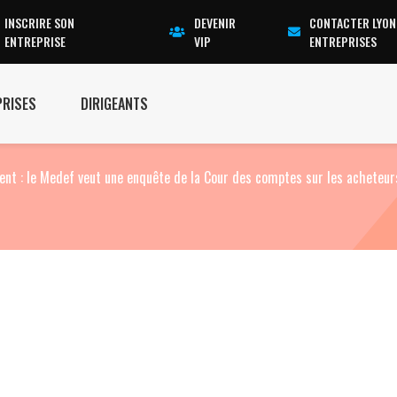
INSCRIRE SON
DEVENIR
CONTACTER LYON
ENTREPRISE
VIP
ENTREPRISES
PRISES
DIRIGEANTS
nt : le Medef veut une enquête de la Cour des comptes sur les acheteur