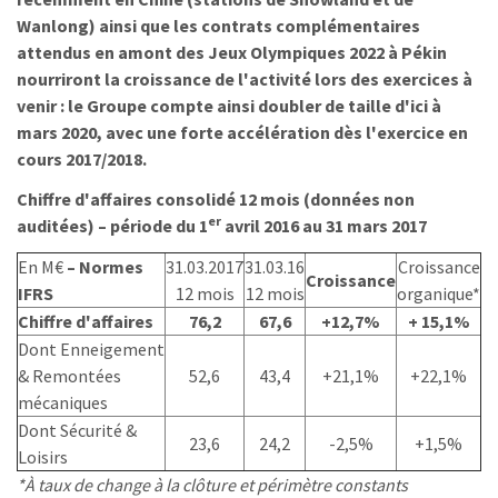
Wanlong) ainsi que les contrats complémentaires
attendus en amont des Jeux Olympiques 2022 à Pékin
nourriront la croissance de l'activité lors des exercices à
venir : le Groupe compte ainsi doubler de taille d'ici à
mars 2020, avec une forte accélération dès l'exercice en
cours 2017/2018.
Chiffre d'affaires consolidé 12 mois (données non
er
auditées) – période du 1
avril 2016 au 31 mars 2017
En M€
– Normes
31.03.2017
31.03.16
Croissance
Croissance
IFRS
12 mois
12 mois
organique*
Chiffre d'affaires
76,2
67,6
+12,7%
+ 15,1%
Dont Enneigement
& Remontées
52,6
43,4
+21,1%
+22,1%
mécaniques
Dont Sécurité &
23,6
24,2
-2,5%
+1,5%
Loisirs
*À taux de change à la clôture et périmètre constants