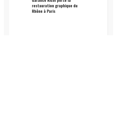
restauration graphique du
Rhône à Paris
SPORT
Axel Allétru transforme le