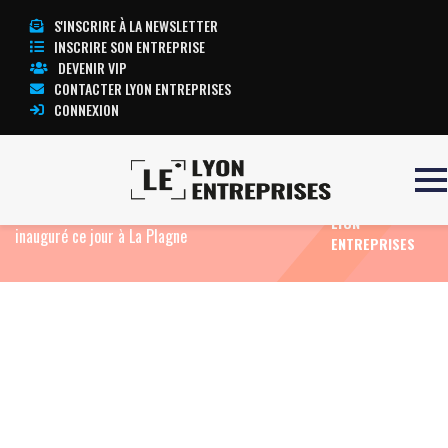
S'INSCRIRE À LA NEWSLETTER
INSCRIRE SON ENTREPRISE
DEVENIR VIP
CONTACTER LYON ENTREPRISES
CONNEXION
TOUTE
Accueil
Eco News
MND : Le premier télésiège
L’ACTUALITÉ
débrayable " made in France " de MND a été
LYON
inauguré ce jour à La Plagne
ENTREPRISES