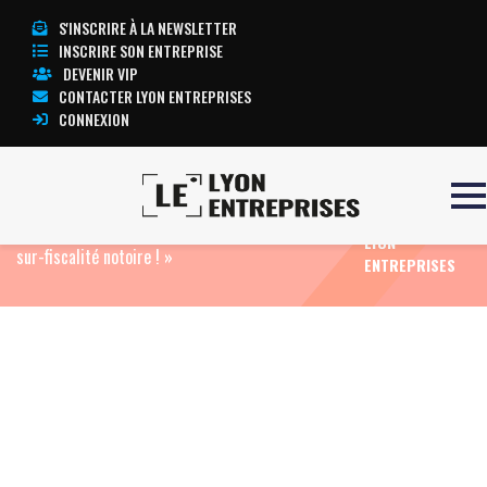
S'INSCRIRE À LA NEWSLETTER
INSCRIRE SON ENTREPRISE
DEVENIR VIP
CONTACTER LYON ENTREPRISES
CONNEXION
TOUTE
Accueil
Eco News
Patrick Martin (Medef) : « non
L’ACTUALITÉ
à la taxe Spéciale d’Equipement Régional : stop à la
LYON
sur-fiscalité notoire ! »
ENTREPRISES