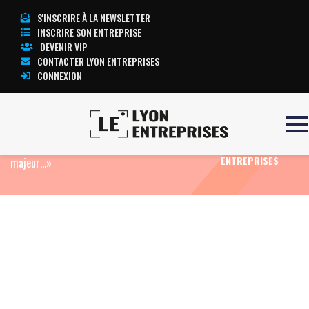
S'INSCRIRE À LA NEWSLETTER
INSCRIRE SON ENTREPRISE
DEVENIR VIP
CONTACTER LYON ENTREPRISES
CONNEXION
Accueil
Eco News
Philippe Guérand , président
TOUTE
de la CCI régionale : « Je m’attends à un choc
L’ACTUALITÉ LYON
ENTREPRISES
majeur…»