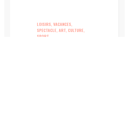
LOISIRS, VACANCES,
SPECTACLE, ART, CULTURE,
SPORT
La Lyon Braderie Festival
mobilisera des centaines de
commerces en octobre