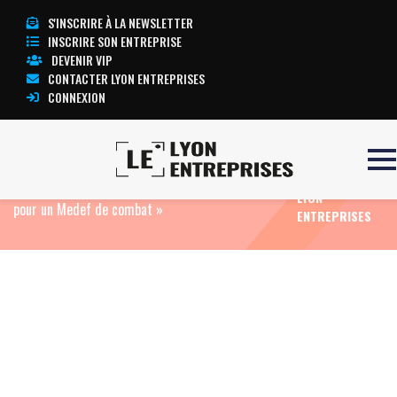
S'INSCRIRE À LA NEWSLETTER
INSCRIRE SON ENTREPRISE
DEVENIR VIP
CONTACTER LYON ENTREPRISES
CONNEXION
TOUTE
Accueil
Eco News
Pierre Gattaz, candidat à la
L’ACTUALITÉ
présidence de l’organisation patronale : « Je suis
LYON
pour un Medef de combat »
ENTREPRISES