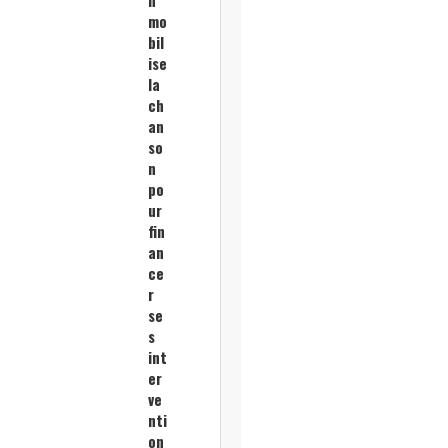
n
mo
bil
ise
la
ch
an
so
n
po
ur
fin
an
ce
r
se
s
int
er
ve
nti
on