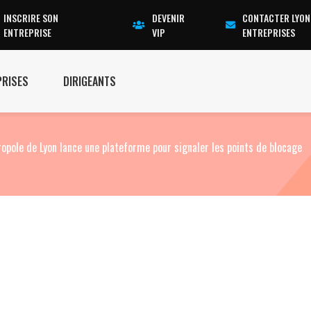
INSCRIRE SON
DEVENIR
CONTACTER LYON
ENTREPRISE
VIP
ENTREPRISES
PRISES
DIRIGEANTS
ropole de Lyon lance une plateforme pour signaler les points de blocage