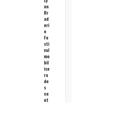
Ly
on
Br
ad
eri
e
Fe
sti
val
mo
bil
ise
ra
de
s
ce
nt
ai
ne
s
de
co