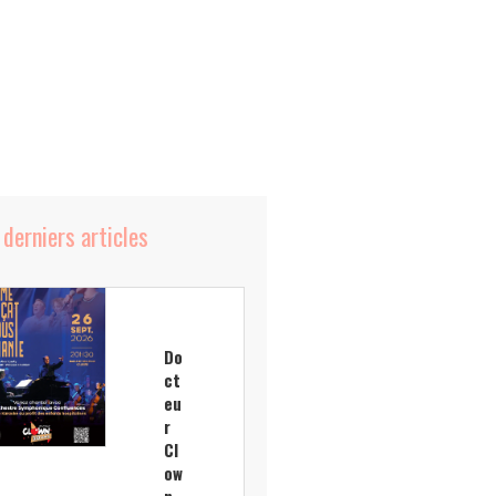
 derniers articles
Do
ct
eu
r
Cl
ow