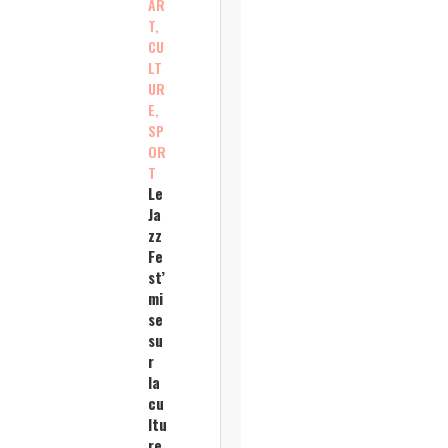
AR
T,
CU
LT
UR
E,
SP
OR
T
Le
Ja
zz
Fe
st’
mi
se
su
r
la
cu
ltu
re