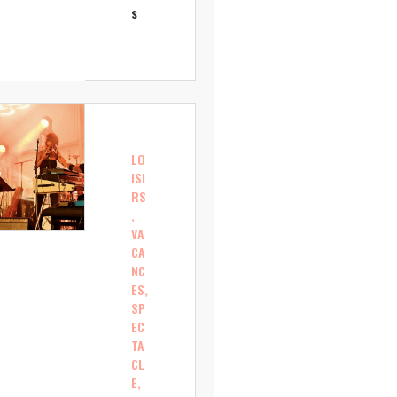
s
LO
ISI
RS
,
VA
CA
NC
ES,
SP
EC
TA
CL
E,