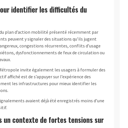
ur identifier les difficultés du
e du plan d’action mobilité présenté récemment par
nts peuvent y signaler des situations qu’ils jugent
gereux, congestions récurrentes, conflits d’usage
 piétons, dysfonctionnements de feux de circulation ou
avaux.
Métropole invite également les usagers à formuler des
tif affiché est de s’appuyer sur l’expérience des
ment les infrastructures pour mieux identifier les
ions.
0 signalements avaient déjà été enregistrés moins d’une
tif.
ns un contexte de fortes tensions sur