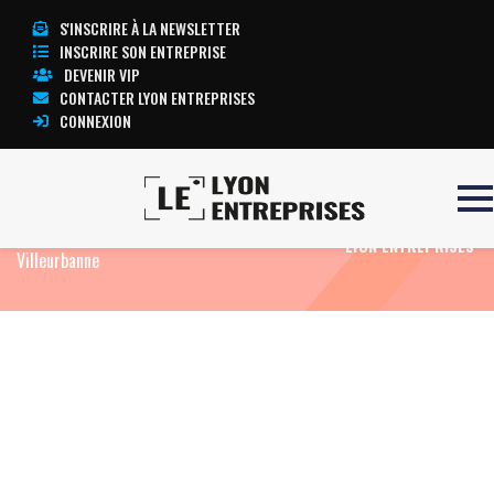
S'INSCRIRE À LA NEWSLETTER
INSCRIRE SON ENTREPRISE
DEVENIR VIP
CONTACTER LYON ENTREPRISES
CONNEXION
Accueil
Eco News
Point S ouvre son premier
TOUTE L’ACTUALITÉ
centre Écomobilité en zone urbaine à
LYON ENTREPRISES
Villeurbanne