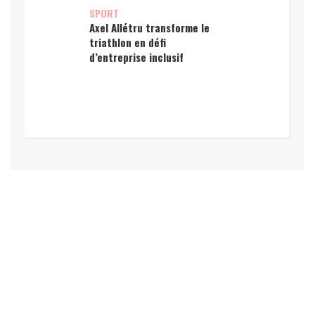
SPORT
Axel Allétru transforme le
triathlon en défi
d’entreprise inclusif