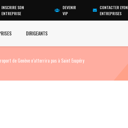
INSCRIRE SON
DEVENIR
CONTACTER LYON
ENTREPRISE
VIP
ENTREPRISES
PRISES
DIRIGEANTS
aéroport de Genève n’atterrira pas à Saint Exupéry