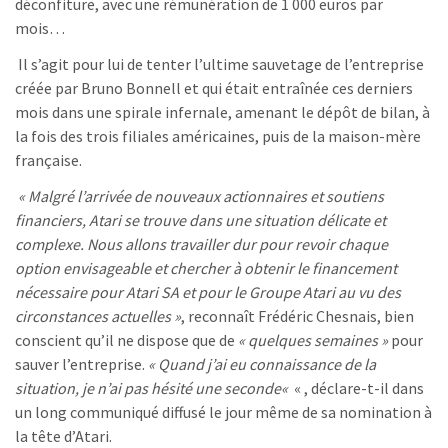
déconfiture, avec une rémunération de 1 000 euros par
mois…
Il s’agit pour lui de tenter l’ultime sauvetage de l’entreprise
créée par Bruno Bonnell et qui était entraînée ces derniers
mois dans une spirale infernale, amenant le dépôt de bilan, à
la fois des trois filiales américaines, puis de la maison-mère
française.
« Malgré l’arrivée de nouveaux actionnaires et soutiens
financiers, Atari se trouve dans une situation délicate et
complexe.
Nous allons travailler dur pour revoir chaque
option envisageable et chercher à obtenir le financement
nécessaire pour Atari SA et pour le Groupe Atari au vu des
circonstances actuelles »
, reconnaît Frédéric Chesnais, bien
conscient qu’il ne dispose que de
« quelques semaines »
pour
sauver l’entreprise.
« Q
uand j’ai eu connaissance de la
situation, je n’ai pas hésité une seconde
«
« , déclare-t-il dans
un long communiqué diffusé le jour même de sa nomination à
la tête d’Atari.