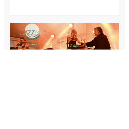
LOISIRS, VACANCES,
SPECTACLE, ART, CULTURE,
SPORT
Le JazzFest’ mise sur la
culture pour faire
rayonner Chiroubles