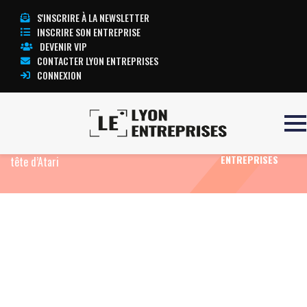
S'INSCRIRE À LA NEWSLETTER
INSCRIRE SON ENTREPRISE
DEVENIR VIP
CONTACTER LYON ENTREPRISES
CONNEXION
Accueil
Eco News
Retour à la case départ ?
TOUTE
Frédéric Chesnais, un vétéran d’Infogrames… à la
L’ACTUALITÉ LYON
ENTREPRISES
tête d’Atari