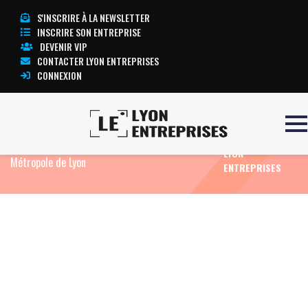
S'INSCRIRE À LA NEWSLETTER
INSCRIRE SON ENTREPRISE
DEVENIR VIP
CONTACTER LYON ENTREPRISES
CONNEXION
TOUTE
Accueil
Eco News
Saint-Fons : une flotte 100
L’ACTUALITÉ
% électrique pour la collecte du verre dans la
LYON
Métropole de Lyon
ENTREPRISES