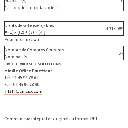
Autres * (4)
0
* à compléter par la société
Droits de vote exerçables
4 314 989
= (1) – [(2) + (3) + (4)]
Pour information :
Nombre de Comptes Courants
27
Nominatifs
CM CIC MARKET SOLUTIONS
Middle Office Emetteur
Tél. 01 45 96 78 65
Fax : 01 45 96 78 99
34318@cmcics.com
————————
Communiqué intégral et original au format PDF :