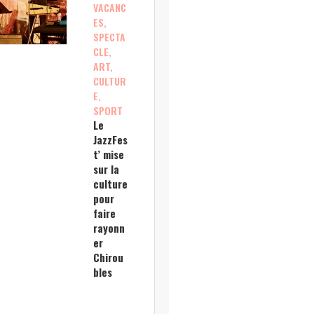
VACANC
ES,
SPECTA
CLE,
ART,
CULTUR
E,
SPORT
Le
JazzFes
t’ mise
sur la
culture
pour
faire
rayonn
er
Chirou
bles