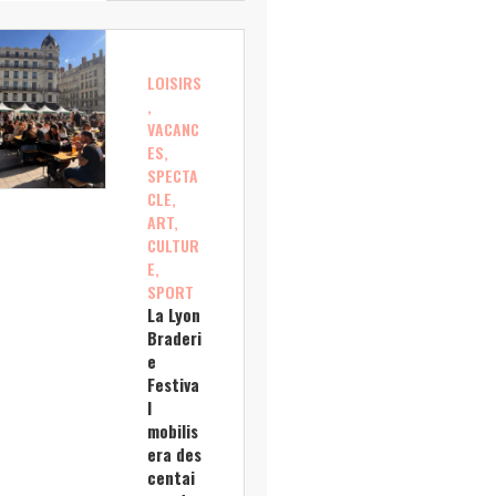
LOISIRS
,
VACANC
ES,
SPECTA
CLE,
ART,
CULTUR
E,
SPORT
La Lyon
Braderi
e
Festiva
l
mobilis
era des
centai