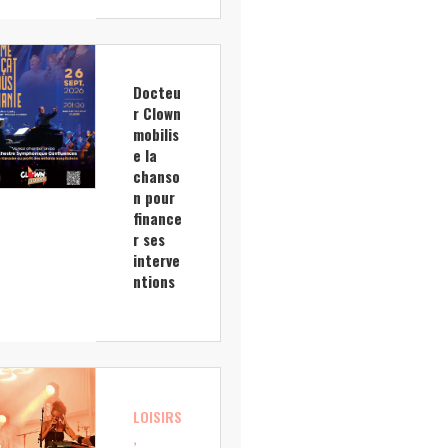
Docteu
r Clown
mobilis
e la
chanso
n pour
finance
r ses
interve
ntions
LOISIRS
,