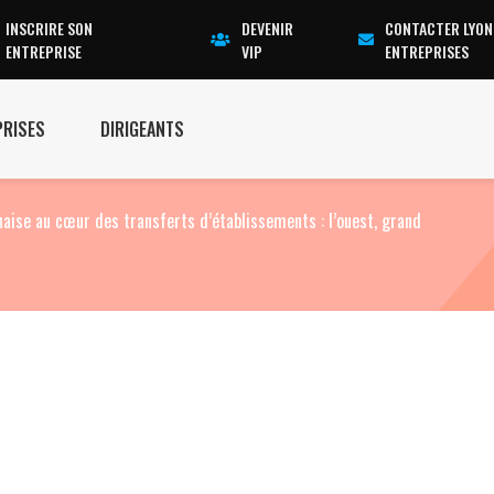
INSCRIRE SON
DEVENIR
CONTACTER LYON
ENTREPRISE
VIP
ENTREPRISES
PRISES
DIRIGEANTS
naise au cœur des transferts d’établissements : l’ouest, grand