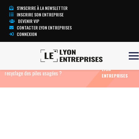
S'INSCRIRE À LA NEWSLETTER
INSCRIRE SON ENTREPRISE
DEVENIR VIP
CONTACTER LYON ENTREPRISES
CONNEXION
TOUTE
Accueil
Eco News
Transition écologie des
L’ACTUALITÉ
entreprises : comment mettre en place le
LYON
recyclage des piles usagées ?
ENTREPRISES