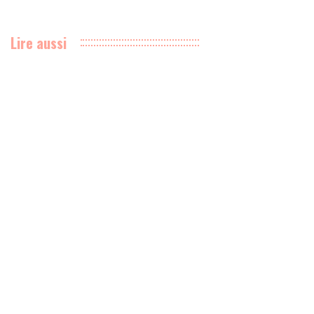
Lire aussi
HRS s’allie à Baker Hughes pour