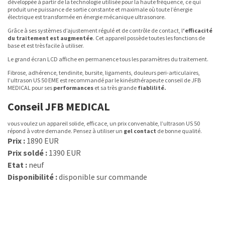
développée à partir de la technologie utilisée pour la haute fréquence, ce qui
produit une puissance de sortie constante et maximale où toute l’énergie
électrique est transformée en énergie mécanique ultrasonore.
Grâce à ses systèmes d’ajustement régulé et de contrôle de contact, l
‘efficacité
du traitement est augmentée
. Cet appareil possède toutes les fonctions de
base et est très facile à utiliser.
Le grand écran LCD affiche en permanence tous les paramètres du traitement.
Fibrose, adhérence, tendinite, bursite, ligaments, douleurs peri-articulaires,
l’ultrason US 50 EME est recommandé par le kinésithérapeute conseil de JFB
MEDICAL pour ses
performances
et sa très grande
fiablilité.
Conseil JFB MEDICAL
vous voulez un appareil solide, efficace, un prix convenable, l’ultrason US 50
répond à votre demande. Pensez à utiliser un
gel contact
de bonne qualité.
Prix :
1890 EUR
Prix soldé :
1390 EUR
Etat :
neuf
Disponibilité :
disponible sur commande