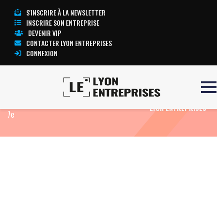
S'INSCRIRE À LA NEWSLETTER
INSCRIRE SON ENTREPRISE
DEVENIR VIP
CONTACTER LYON ENTREPRISES
CONNEXION
Accueil
Eco News
Vitamine 7 : un nouvel
TOUTE L’ACTUALITÉ
espace sportif transitoire va voir le jour à Lyon
LYON ENTREPRISES
7e