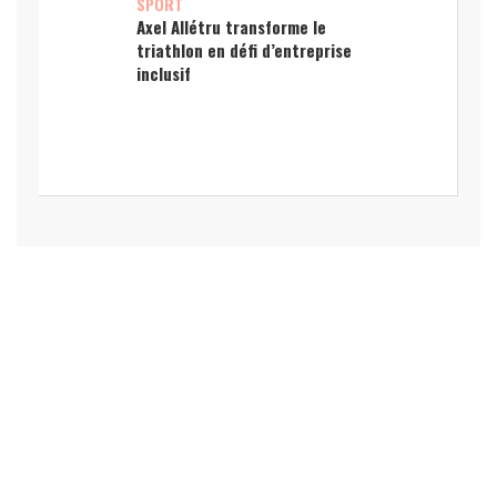
SPORT
Axel Allétru transforme le
triathlon en défi d’entreprise
inclusif