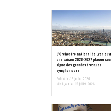
L’Orchestre national de Lyon ouv
une saison 2026-2027 placée sou
signe des grandes fresques
symphoniques
Publié le : 16 juillet 2026
Mis à jour le : 15 juillet 2026