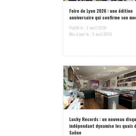
Foire de Lyon 2026 : une édition
anniversaire qui confirme son mo
Publié le : 2 avril 2026
Mis à jour le : 2 avril 2026
Lucky Records : un nouveau disqu
indépendant dynamise les quais 
Saône