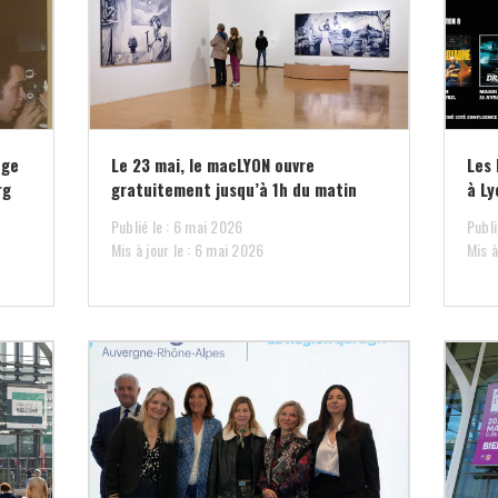
nge
Le 23 mai, le macLYON ouvre
Les 
rg
gratuitement jusqu’à 1h du matin
à Ly
Publié le : 6 mai 2026
Publi
Mis à jour le : 6 mai 2026
Mis à