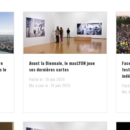
re
Avant la Biennale, le macLYON joue
Face
s le
ses dernières cartes
fest
ind
Publié le : 19 juin 2026
Mis à jour le : 18 juin 2026
Publi
Mis à