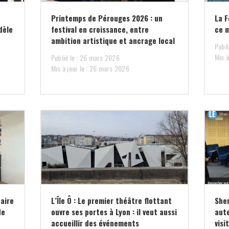
Printemps de Pérouges 2026 : un
La F
dèle
festival en croissance, entre
ce m
ambition artistique et ancrage local
Publi
Mis à
Publié le : 26 mars 2026
Mis à jour le : 26 mars 2026
aire
L’Île Ô : Le premier théâtre flottant
Sher
de
ouvre ses portes à Lyon : il veut aussi
aute
accueillir des événements
visi