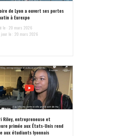
oire de Lyon a ouvert ses portes
atin à Eurexpo
é le : 20 mars 2026
 jour le : 20 mars 2026
i Riley, entrepreneuse et
ure primée aux États-Unis rend
te aux étudiants lyonnais