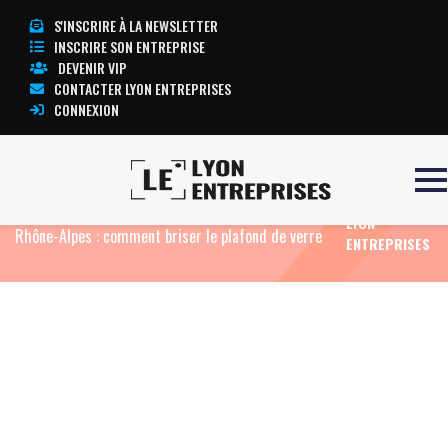
S'INSCRIRE À LA NEWSLETTER
INSCRIRE SON ENTREPRISE
DEVENIR VIP
CONTACTER LYON ENTREPRISES
CONNEXION
TOUTE
Accueil
Actualité: Edito
Faible progression des
L’ACTUALITÉ
créations d’entreprises au féminin en Auvergne-
LYON
Rhône-Alpes : comment briser le plafond de verre
ENTREPRISES