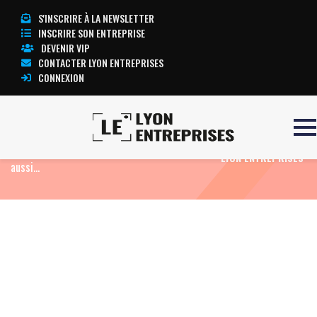
S'INSCRIRE À LA NEWSLETTER
INSCRIRE SON ENTREPRISE
DEVENIR VIP
CONTACTER LYON ENTREPRISES
CONNEXION
Accueil
Actualité: Edito
Musée des Tissus :
TOUTE L’ACTUALITÉ
les lignes bougent, mais le poker menteur
LYON ENTREPRISES
aussi…