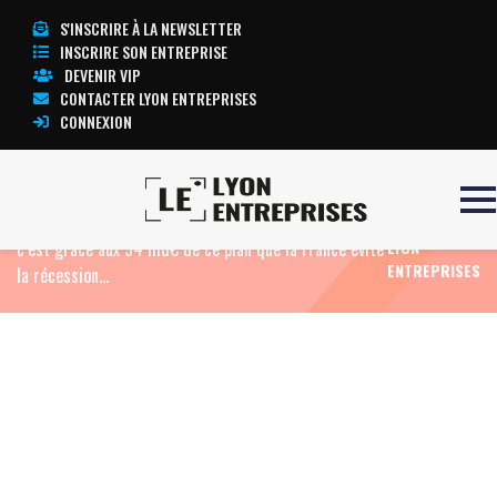
S'INSCRIRE À LA NEWSLETTER
INSCRIRE SON ENTREPRISE
DEVENIR VIP
CONTACTER LYON ENTREPRISES
CONNEXION
Accueil
Actualité: Edito
Patron de France 2030, le
TOUTE
Lyonnais Bruno Bonnell, fier de son bilan, explique que
L’ACTUALITÉ
c’est grâce aux 54 md€ de ce plan que la France évite
LYON
ENTREPRISES
la récession…