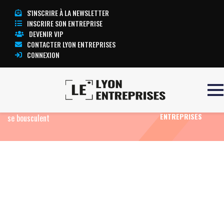
S'INSCRIRE À LA NEWSLETTER
INSCRIRE SON ENTREPRISE
DEVENIR VIP
CONTACTER LYON ENTREPRISES
CONNEXION
Accueil
Actualité: Edito
Privatisation de
TOUTE
l’aéroport de Lyon-Saint Exupéry : les candidats
L’ACTUALITÉ LYON
ENTREPRISES
se bousculent