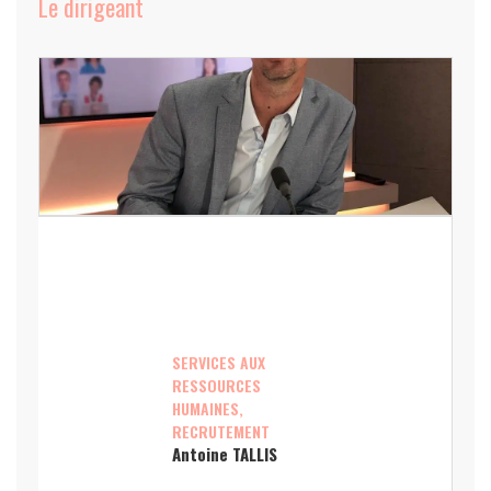
Le dirigeant
SERVICES AUX
RESSOURCES
HUMAINES,
RECRUTEMENT
Antoine TALLIS