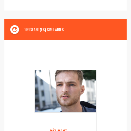
face
DIRIGEANT(ES) SIMILAIRES
BÂTIMENT