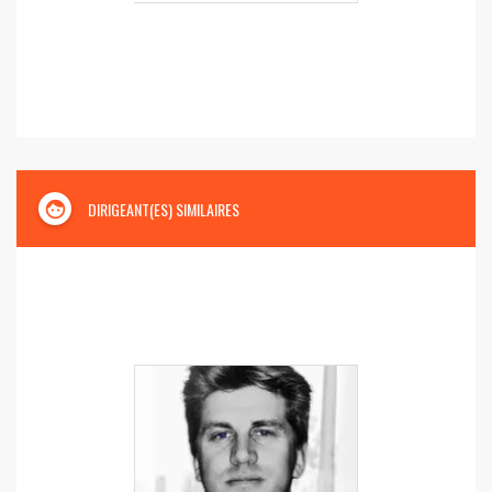
face
DIRIGEANT(ES) SIMILAIRES