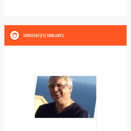
face
DIRIGEANT(ES) SIMILAIRES