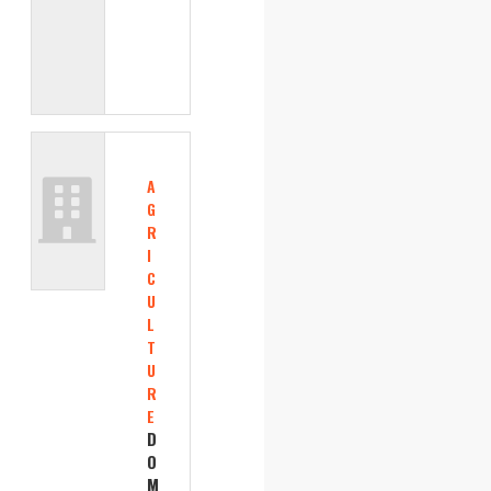
A
G
R
I
C
U
L
T
U
R
E
D
O
M