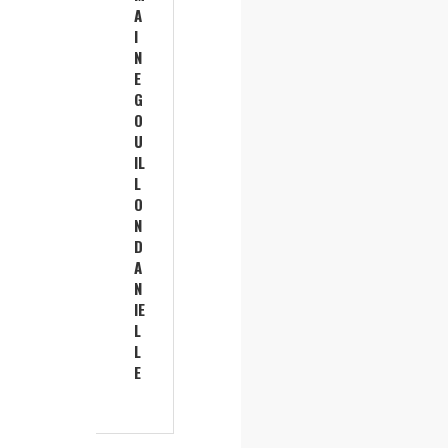
A
I
N
E
G
O
U
IL
L
O
N
D
A
N
IE
L
L
E