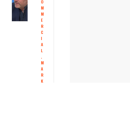
O
M
M
E
R
C
I
A
L
,
M
A
R
K
E
T
I
N
G
,
C
O