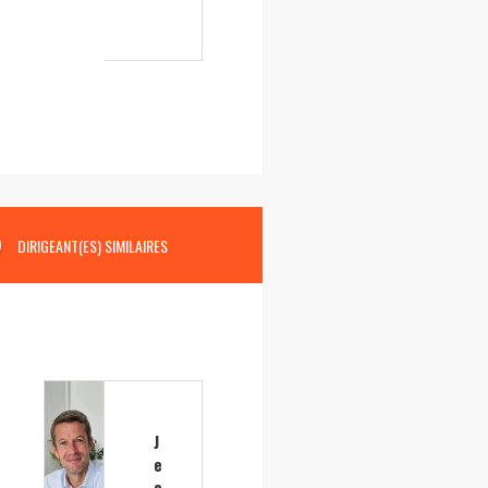
DIRIGEANT(ES) SIMILAIRES
J
e
a