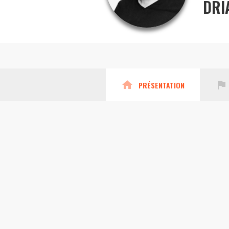
DRI
home
assistant_photo
PRÉSENTATION