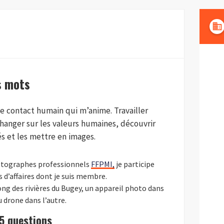
domain
s mots
le contact humain qui m’anime. Travailler
changer sur les valeurs humaines, découvrir
és et les mettre en images.
hotographes professionnels
FFPMI,
je participe
s d’affaires dont je suis membre.
long des rivières du Bugey, un appareil photo dans
drone dans l’autre.
 5 questions