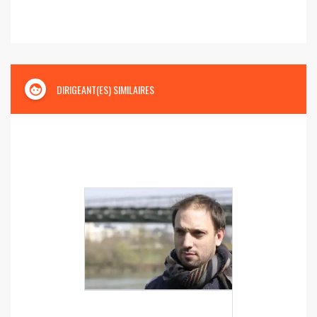
face
DIRIGEANT(ES) SIMILAIRES