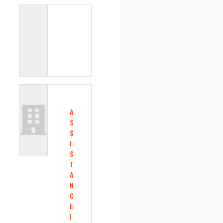
A
S
S
I
S
T
A
N
C
E
I