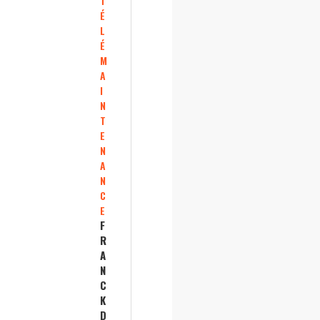
T
É
L
É
M
A
I
N
T
E
N
A
N
C
E
F
R
A
N
C
K
D