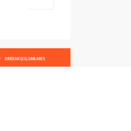
DIRIGEANT(ES) SIMILAIRES
A
S
S
I