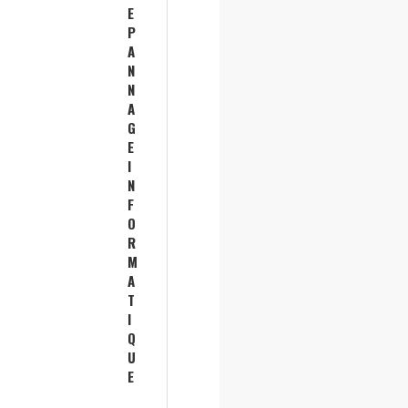
E
P
A
N
N
A
G
E
I
N
F
O
R
M
A
T
I
Q
U
E