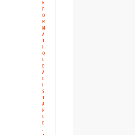
N
F
O
R
M
A
T
I
Q
U
E
À
D
I
S
T
A
N
C
E
,