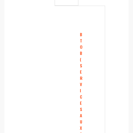
B
T
O
B
(
S
E
R
V
I
C
E
S
A
U
X