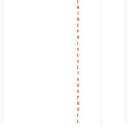
E
N
T
R
E
P
R
I
S
E
S
E
T
A
U
X
P
R
O
F
E
S