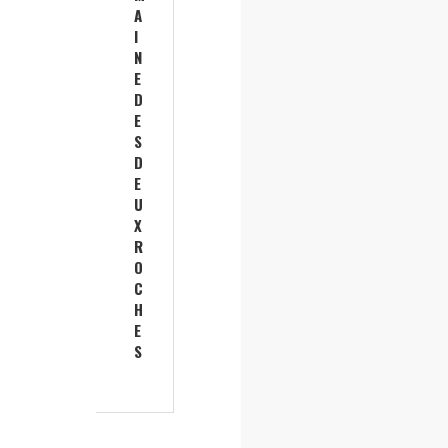
A
I
N
E
D
E
S
D
E
U
X
R
O
C
H
E
S