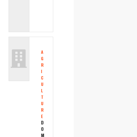
A
G
R
I
C
U
L
T
U
R
E
D
O
M