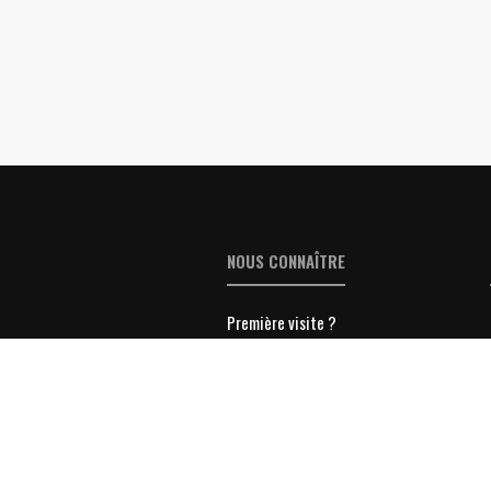
NOUS CONNAÎTRE
Première visite ?
Politique de confidentialité
Déclaration de confidentialité (UE)
Conditions Générales de Ventes
Mentions légales
Contacter Lyon-Entreprises