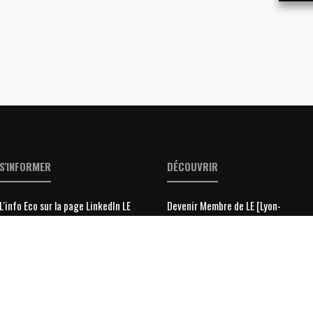
S'INFORMER
DÉCOUVRIR
L'info Eco sur la page LinkedIn LE
Devenir Membre de LE [Lyon-
Entreprises] ?
Toute l'actu Eco LE [Lyon-
Entreprises]
Toute l'info des Entreprises
Toute l'info des dirigeants