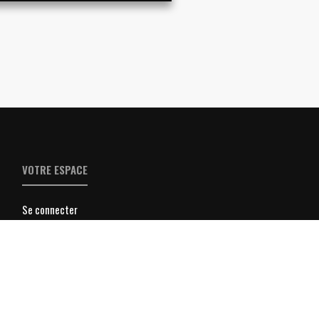
VOTRE ESPACE
Se connecter
S'inscrire à la Newsletter
Parrainer un ami à la Newsletter
Les archives de la newsletter
Inscrire son entreprise