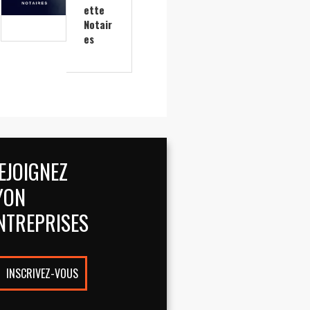
ette
Notair
es
EJOIGNEZ
YON
NTREPRISES
INSCRIVEZ-VOUS