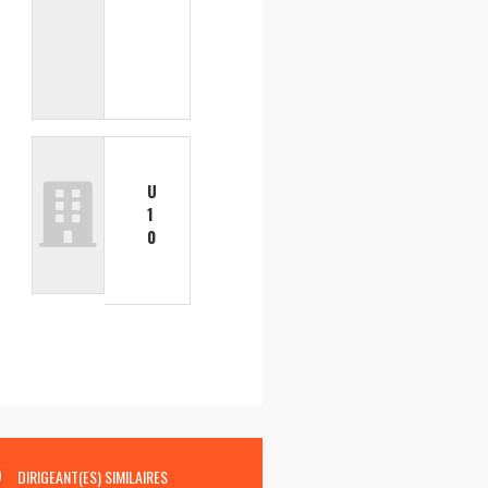
U
1
0
DIRIGEANT(ES) SIMILAIRES