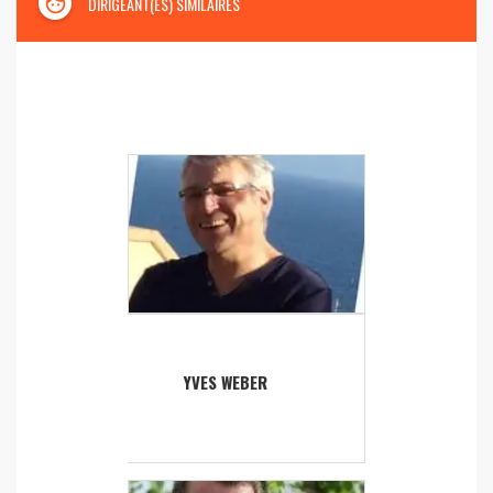
face
DIRIGEANT(ES) SIMILAIRES
YVES WEBER