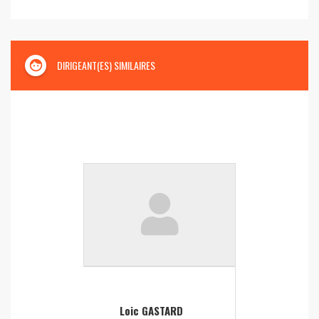
face
DIRIGEANT(ES) SIMILAIRES
Loic GASTARD