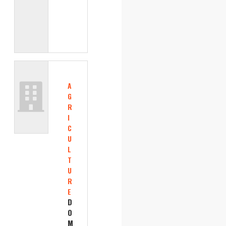
A
G
R
I
C
U
L
T
U
R
E
D
O
M