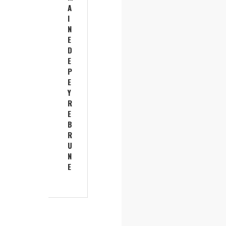
A
I
N
E
D
E
P
E
Y
R
E
B
R
U
N
E