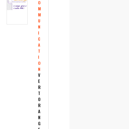
O
M
M
U
N
I
C
A
T
I
O
N
V
E
R
T
O
R
A
N
G