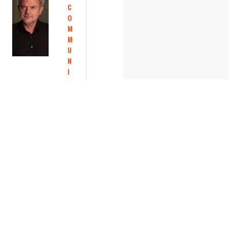
C
O
M
M
U
N
I
C
A
T
I
O
N
A
l
a
i
n
C
O
U