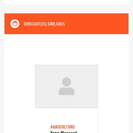
face
DIRIGEANT(ES) SIMILAIRES
AGRICULTURE
Yann Mousset