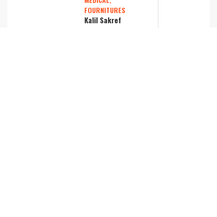
FOURNITURES
Kalil Sakref
REJOIGNEZ
LYON
ENTREPRISES