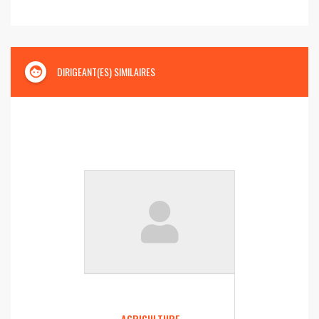
face
DIRIGEANT(ES) SIMILAIRES
AGRICULTURE